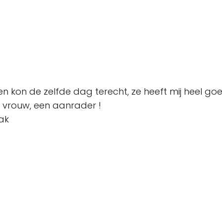
n kon de zelfde dag terecht, ze heeft mij heel g
e vrouw, een aanrader !
ak