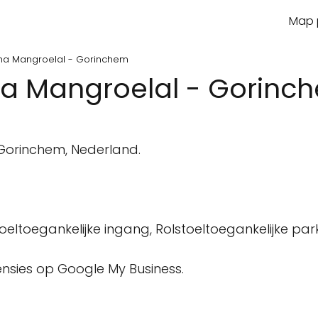
Map p
ha Mangroelal - Gorinchem
ha Mangroelal - Gorinc
n
 Gorinchem, Nederland.
oeltoegankelijke ingang, Rolstoeltoegankelijke par
censies op Google My Business.