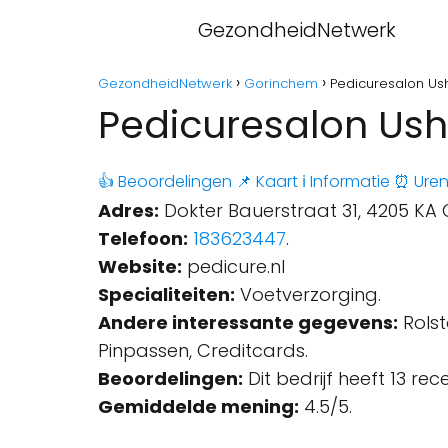
GezondheidNetwerk
GezondheidNetwerk
Gorinchem
Pedicuresalon Us
Pedicuresalon Us
👍 Beoordelingen
📌 Kaart
ℹ️ Informatie
⏰ Ure
Adres:
Dokter Bauerstraat 31, 4205 KA
Telefoon:
183623447
.
Website:
pedicure.nl
Specialiteiten:
Voetverzorging.
Andere interessante gegevens:
Rolst
Pinpassen, Creditcards.
Beoordelingen:
Dit bedrijf heeft 13 re
Gemiddelde mening:
4.5/5.