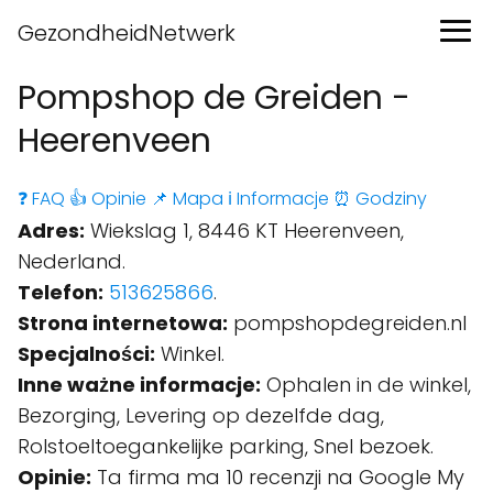
GezondheidNetwerk
Pompshop de Greiden -
Heerenveen
❓ FAQ
👍 Opinie
📌 Mapa
ℹ️ Informacje
⏰ Godziny
Adres:
Wiekslag 1, 8446 KT Heerenveen,
Nederland.
Telefon:
513625866
.
Strona internetowa:
pompshopdegreiden.nl
Specjalności:
Winkel.
Inne ważne informacje:
Ophalen in de winkel,
Bezorging, Levering op dezelfde dag,
Rolstoeltoegankelijke parking, Snel bezoek.
Opinie:
Ta firma ma 10 recenzji na Google My