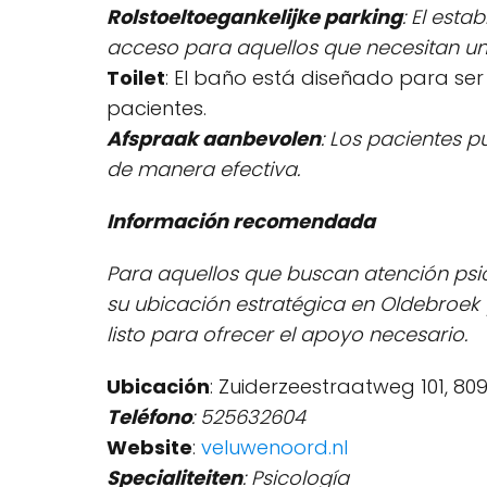
Rolstoeltoegankelijke parking
: El est
acceso para aquellos que necesitan u
Toilet
: El baño está diseñado para se
pacientes.
Afspraak aanbevolen
: Los pacientes p
de manera efectiva.
Información recomendada
Para aquellos que buscan atención psic
su ubicación estratégica en Oldebroek 
listo para ofrecer el apoyo necesario.
Ubicación
: Zuiderzeestraatweg 101, 8
Teléfono
: 525632604
Website
:
veluwenoord.nl
Specialiteiten
: Psicología