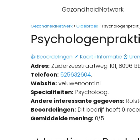
GezondheidNetwerk
GezondheidNetwerk
Oldebroek
Psychologenprakti
Psychologenprakti
👍 Beoordelingen
📌 Kaart
ℹ️ Informatie
⏰ Ure
Adres:
Zuiderzeestraatweg 101, 8096 B
Telefoon:
525632604
.
Website:
veluwenoord.nl
Specialiteiten:
Psycholoog.
Andere interessante gegevens:
Rolst
Beoordelingen:
Dit bedrijf heeft 0 rec
Gemiddelde mening:
0/5.