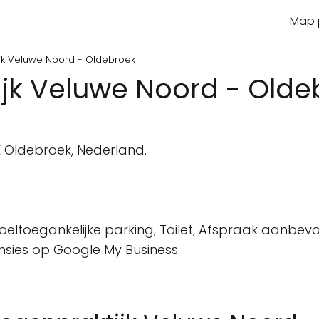
Map p
jk Veluwe Noord - Oldebroek
jk Veluwe Noord - Olde
n
E Oldebroek, Nederland.
oeltoegankelijke parking, Toilet, Afspraak aanbevo
ensies op Google My Business.