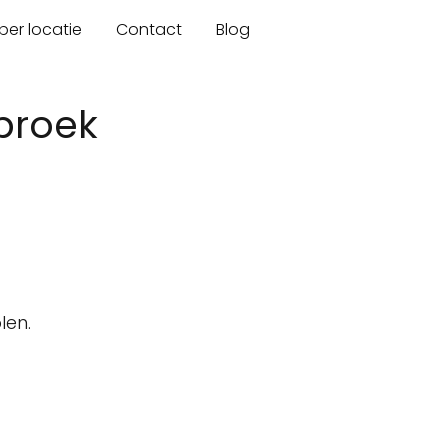
er locatie
Contact
Blog
broek
len.