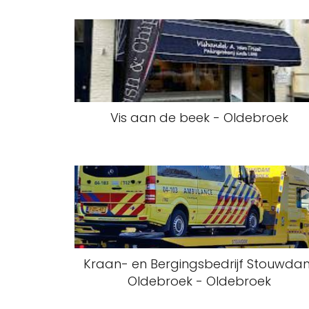
Vis aan de beek - Oldebroek
Kraan- en Bergingsbedrijf Stouwda
Oldebroek - Oldebroek