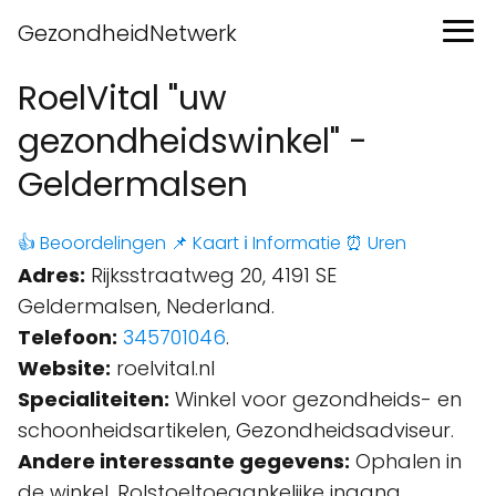
GezondheidNetwerk
RoelVital "uw
gezondheidswinkel" -
Geldermalsen
👍 Beoordelingen
📌 Kaart
ℹ️ Informatie
⏰ Uren
Adres:
Rijksstraatweg 20, 4191 SE
Geldermalsen, Nederland.
Telefoon:
345701046
.
Website:
roelvital.nl
Specialiteiten:
Winkel voor gezondheids- en
schoonheidsartikelen, Gezondheidsadviseur.
Andere interessante gegevens:
Ophalen in
de winkel, Rolstoeltoegankelijke ingang,