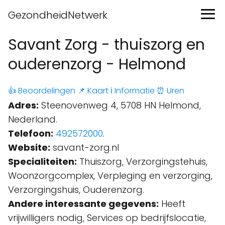
GezondheidNetwerk
Savant Zorg - thuiszorg en
ouderenzorg - Helmond
👍 Beoordelingen
📌 Kaart
ℹ️ Informatie
⏰ Uren
Adres:
Steenovenweg 4, 5708 HN Helmond,
Nederland.
Telefoon:
492572000
.
Website:
savant-zorg.nl
Specialiteiten:
Thuiszorg, Verzorgingstehuis,
Woonzorgcomplex, Verpleging en verzorging,
Verzorgingshuis, Ouderenzorg.
Andere interessante gegevens:
Heeft
vrijwilligers nodig, Services op bedrijfslocatie,