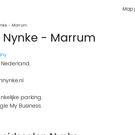
Map p
ynke - Marrum
 Nynke - Marrum
iny
 Nederland.
nynke.nl
kelijke parking.
gle My Business.