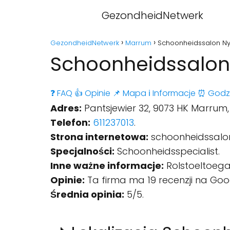
GezondheidNetwerk
GezondheidNetwerk
Marrum
Schoonheidssalon N
Schoonheidssalon
❓ FAQ
👍 Opinie
📌 Mapa
ℹ️ Informacje
⏰ Godz
Adres:
Pantsjewier 32, 9073 HK Marrum,
Telefon:
611237013
.
Strona internetowa:
schoonheidssalon
Specjalności:
Schoonheidsspecialist.
Inne ważne informacje:
Rolstoeltoegan
Opinie:
Ta firma ma 19 recenzji na Goo
Średnia opinia:
5/5.