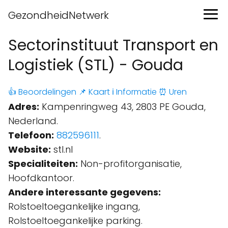
GezondheidNetwerk
Sectorinstituut Transport en
Logistiek (STL) - Gouda
👍 Beoordelingen
📌 Kaart
ℹ️ Informatie
⏰ Uren
Adres:
Kampenringweg 43, 2803 PE Gouda,
Nederland.
Telefoon:
882596111
.
Website:
stl.nl
Specialiteiten:
Non-profitorganisatie,
Hoofdkantoor.
Andere interessante gegevens:
Rolstoeltoegankelijke ingang,
Rolstoeltoegankelijke parking.