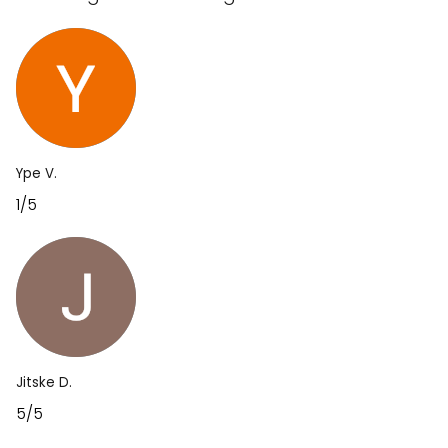
Ype V.
1/5
Jitske D.
5/5