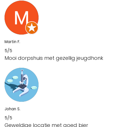
Martin F.
5/5
Mooi dorpshuis met gezellig jeugdhonk
Johan S.
5/5
Geweldige locatie met goed bier