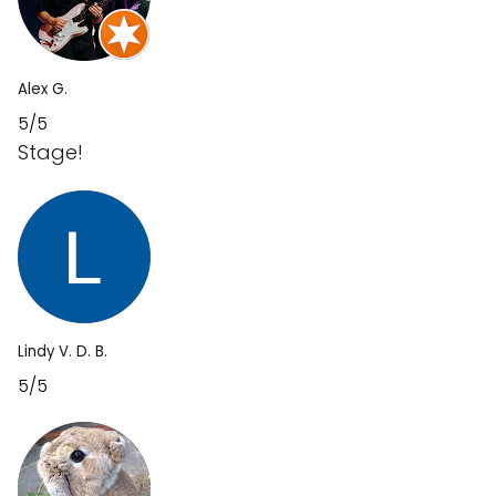
Alex G.
5/5
Stage!
Lindy V. D. B.
5/5