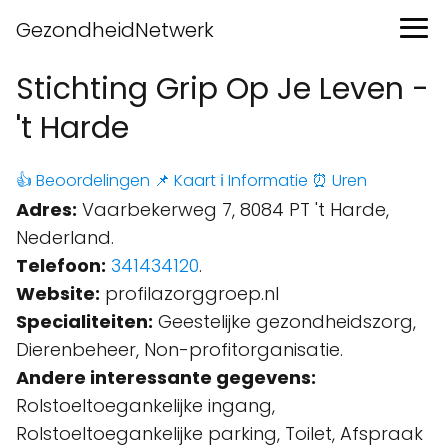
GezondheidNetwerk
Stichting Grip Op Je Leven -
't Harde
👍 Beoordelingen
📌 Kaart
ℹ️ Informatie
⏰ Uren
Adres:
Vaarbekerweg 7, 8084 PT 't Harde,
Nederland.
Telefoon:
341434120
.
Website:
profilazorggroep.nl
Specialiteiten:
Geestelijke gezondheidszorg,
Dierenbeheer, Non-profitorganisatie.
Andere interessante gegevens:
Rolstoeltoegankelijke ingang,
Rolstoeltoegankelijke parking, Toilet, Afspraak