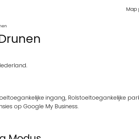
Map p
unen
 Drunen
n
Nederland.
oeltoegankelijke ingang, Rolstoeltoegankelijke park
ensies op Google My Business.
ing Modus