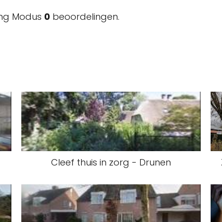
ting Modus
0
beoordelingen.
Cleef thuis in zorg - Drunen