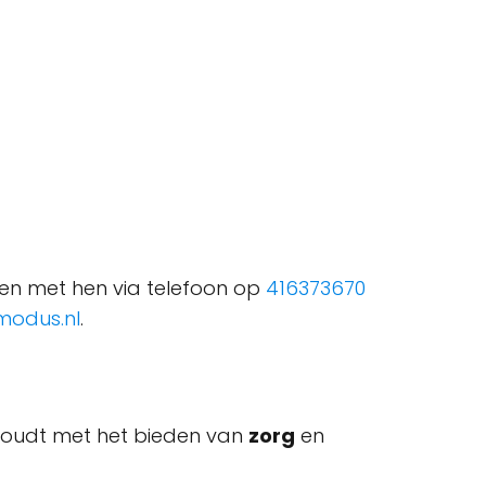
eren met hen via telefoon op
416373670
modus.nl
.
ghoudt met het bieden van
zorg
en