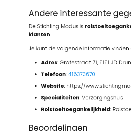
Andere interessante ge
De Stichting Modus is
rolstoeltoeganke
klanten
.
Je kunt de volgende informatie vinden 
Adres
: Grotestraat 71, 5151 JD Dr
Telefoon
:
416373670
Website
: https://www.stichtingmo
Specialiteiten
: Verzorgingshuis
Rolstoeltoegankelijkheid
: Rolst
Beoordelingen