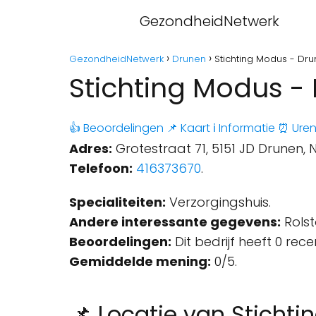
GezondheidNetwerk
GezondheidNetwerk
Drunen
Stichting Modus - Dr
Stichting Modus -
👍 Beoordelingen
📌 Kaart
ℹ️ Informatie
⏰ Ure
Adres:
Grotestraat 71, 5151 JD Drunen, 
Telefoon:
416373670
.
Specialiteiten:
Verzorgingshuis.
Andere interessante gegevens:
Rolst
Beoordelingen:
Dit bedrijf heeft 0 rec
Gemiddelde mening:
0/5.
📌 Locatie van Sticht