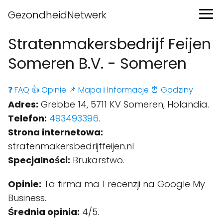
GezondheidNetwerk
Stratenmakersbedrijf Feijen
Someren B.V. - Someren
❓ FAQ
👍 Opinie
📌 Mapa
ℹ️ Informacje
⏰ Godziny
Adres:
Grebbe 14, 5711 KV Someren, Holandia.
Telefon:
493493396
.
Strona internetowa:
stratenmakersbedrijffeijen.nl
Specjalności:
Brukarstwo.
Opinie:
Ta firma ma 1 recenzji na Google My
Business.
Średnia opinia:
4/5.