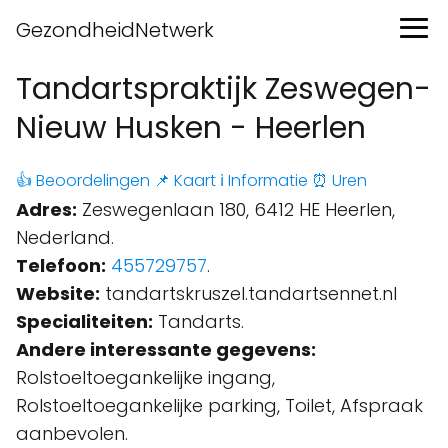
GezondheidNetwerk
Tandartspraktijk Zeswegen-
Nieuw Husken - Heerlen
👍 Beoordelingen
📌 Kaart
ℹ️ Informatie
⏰ Uren
Adres:
Zeswegenlaan 180, 6412 HE Heerlen,
Nederland.
Telefoon:
455729757
.
Website:
tandartskruszel.tandartsennet.nl
Specialiteiten:
Tandarts.
Andere interessante gegevens:
Rolstoeltoegankelijke ingang,
Rolstoeltoegankelijke parking, Toilet, Afspraak
aanbevolen.