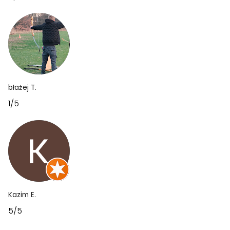
błażej T.
1/5
Kazim E.
5/5