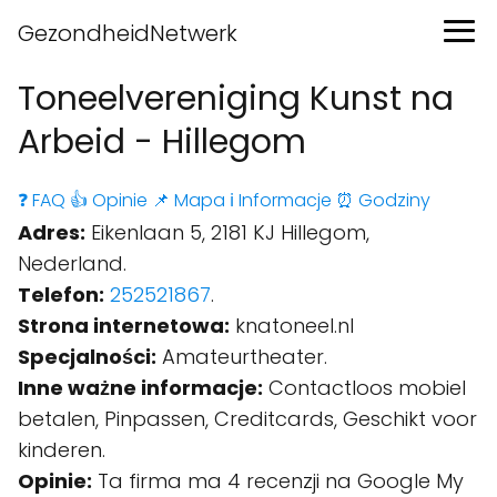
GezondheidNetwerk
Toneelvereniging Kunst na
Arbeid - Hillegom
❓ FAQ
👍 Opinie
📌 Mapa
ℹ️ Informacje
⏰ Godziny
Adres:
Eikenlaan 5, 2181 KJ Hillegom,
Nederland.
Telefon:
252521867
.
Strona internetowa:
knatoneel.nl
Specjalności:
Amateurtheater.
Inne ważne informacje:
Contactloos mobiel
betalen, Pinpassen, Creditcards, Geschikt voor
kinderen.
Opinie:
Ta firma ma 4 recenzji na Google My