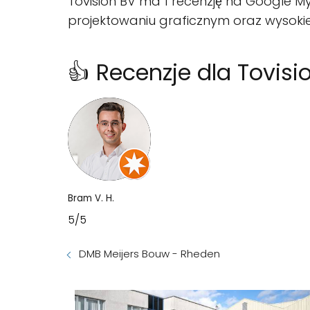
Tovision BV ma 1 recenzję na Google My 
projektowaniu graficznym oraz wysoki
👍 Recenzje dla Tovisi
Bram V. H.
5/5
DMB Meijers Bouw - Rheden