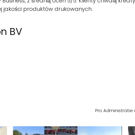
Business, z średnią ocen 5/5. Klienty chwalą kreat
ej jakości produktów drukowanych.
on BV
Pro Administrati