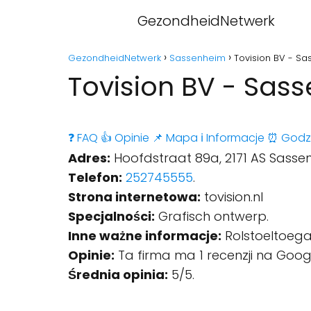
GezondheidNetwerk
GezondheidNetwerk
Sassenheim
Tovision BV - S
Tovision BV - Sas
❓ FAQ
👍 Opinie
📌 Mapa
ℹ️ Informacje
⏰ Godz
Adres:
Hoofdstraat 89a, 2171 AS Sasse
Telefon:
252745555
.
Strona internetowa:
tovision.nl
Specjalności:
Grafisch ontwerp.
Inne ważne informacje:
Rolstoeltoegan
Opinie:
Ta firma ma 1 recenzji na Goog
Średnia opinia:
5/5.