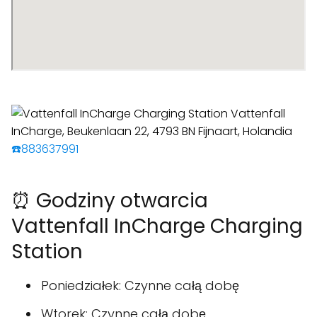
☎️883637991
⏰ Godziny otwarcia
Vattenfall InCharge Charging
Station
Poniedziałek: Czynne całą dobę
Wtorek: Czynne całą dobę