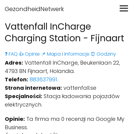
GezondheidNetwerk
Vattenfall InCharge
Charging Station - Fijnaart
❓ FAQ
👍 Opinie
📌 Mapa
ℹ️ Informacje
⏰ Godziny
Adres:
Vattenfall InCharge, Beukenlaan 22,
4793 BN Fijnaart, Holandia.
Telefon:
883637991
.
Strona internetowa:
vattenfall.se
Specjalności:
Stacja ładowania pojazdów
elektrycznych.
Opinie:
Ta firma ma 0 recenzji na Google My
Business.