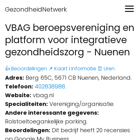
GezondheidNetwerk
VBAG beroepsvereniging en
platform voor integratieve
gezondheidszorg - Nuenen
👍 Beoordelingen
📌 Kaart
ℹ️ Informatie
⏰ Uren
Adres:
Berg 65C, 5671 CB Nuenen, Nederland.
Telefoon:
402838988
.
Website:
vbag.nl
Specialiteiten:
Vereniging/organisatie.
Andere interessante gegevens:
Rolstoeltoegankelijke parking.
Beoordelingen:
Dit bedrijf heeft 20 recensies
op Google My Business.