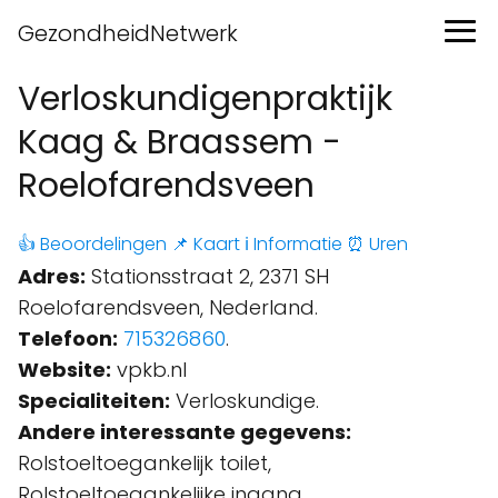
GezondheidNetwerk
Verloskundigenpraktijk
Kaag & Braassem -
Roelofarendsveen
👍 Beoordelingen
📌 Kaart
ℹ️ Informatie
⏰ Uren
Adres:
Stationsstraat 2, 2371 SH
Roelofarendsveen, Nederland.
Telefoon:
715326860
.
Website:
vpkb.nl
Specialiteiten:
Verloskundige.
Andere interessante gegevens:
Rolstoeltoegankelijk toilet,
Rolstoeltoegankelijke ingang,