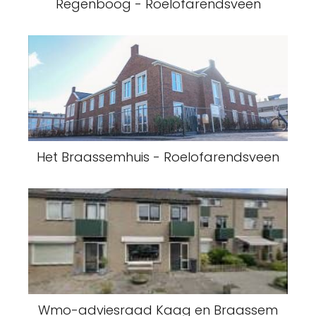
Regenboog - Roelofarendsveen
Het Braassemhuis - Roelofarendsveen
Wmo-adviesraad Kaag en Braassem