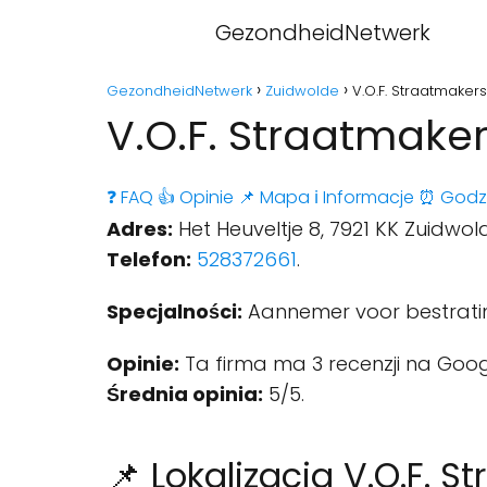
GezondheidNetwerk
GezondheidNetwerk
Zuidwolde
V.O.F. Straatmaker
V.O.F. Straatmaker
❓ FAQ
👍 Opinie
📌 Mapa
ℹ️ Informacje
⏰ Godz
Adres:
Het Heuveltje 8, 7921 KK Zuidwol
Telefon:
528372661
.
Specjalności:
Aannemer voor bestrati
Opinie:
Ta firma ma 3 recenzji na Goog
Średnia opinia:
5/5.
📌 Lokalizacja V.O.F. 