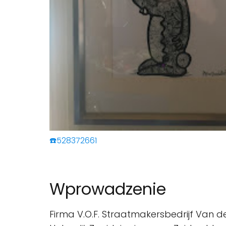
☎️528372661
Wprowadzenie
Firma V.O.F. Straatmakersbedrijf Van d