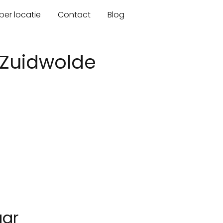
er locatie
Contact
Blog
 Zuidwolde
aar