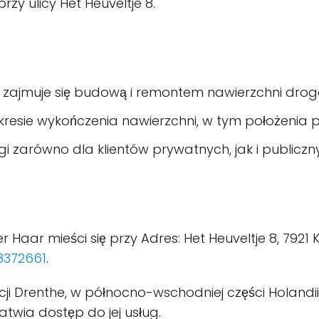
rzy ulicy Het Heuveltje 8.
a zajmuje się budową i remontem nawierzchni dro
kresie wykończenia nawierzchni, w tym położenia pły
 zarówno dla klientów prywatnych, jak i publicznyc
r Haar mieści się przy Adres: Het Heuveltje 8, 792
8372661
.
ji Drenthe, w północno-wschodniej części Holandii.
atwia dostęp do jej usług.