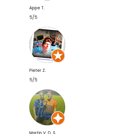
Appe T.
5/5
Pieter Z.
5/5
Martin V. D. S.