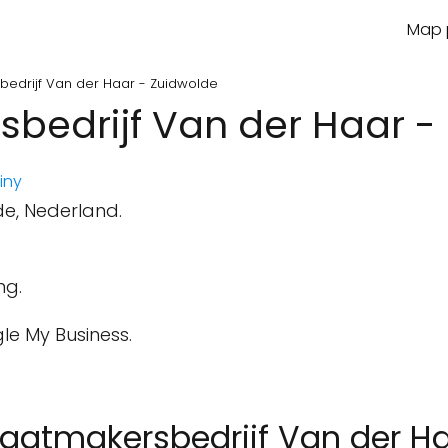
Map p
sbedrijf Van der Haar - Zuidwolde
sbedrijf Van der Haar -
iny
de, Nederland.
ng.
le My Business.
Straatmakersbedrijf Van der H