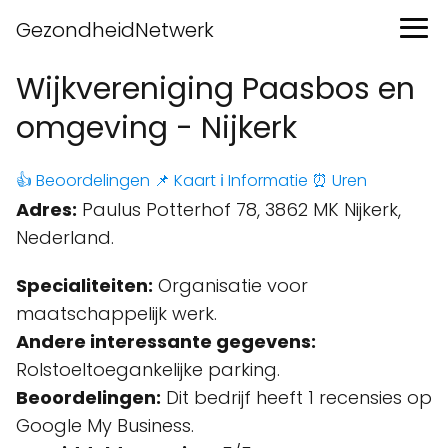
GezondheidNetwerk
Wijkvereniging Paasbos en
omgeving - Nijkerk
👍 Beoordelingen
📌 Kaart
ℹ️ Informatie
⏰ Uren
Adres:
Paulus Potterhof 78, 3862 MK Nijkerk,
Nederland.
Specialiteiten:
Organisatie voor
maatschappelijk werk.
Andere interessante gegevens:
Rolstoeltoegankelijke parking.
Beoordelingen:
Dit bedrijf heeft 1 recensies op
Google My Business.