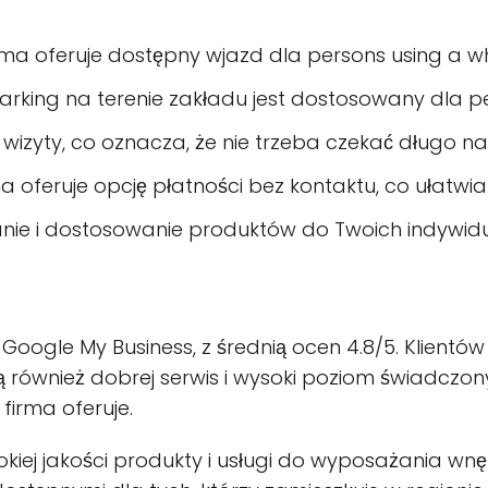
irma oferuje dostępny wjazd dla persons using a wh
parking na terenie zakładu jest dostosowany dla p
e wizyty, co oznacza, że nie trzeba czekać długo na
rma oferuje opcję płatności bez kontaktu, co ułatw
anie i dostosowanie produktów do Twoich indywidua
Google My Business, z średnią ocen 4.8/5. Klientów 
 również dobrej serwis i wysoki poziom świadczon
 firma oferuje.
sokiej jakości produkty i usługi do wyposażania wn