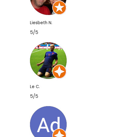
Liesbeth N.
5/5
Le C.
5/5