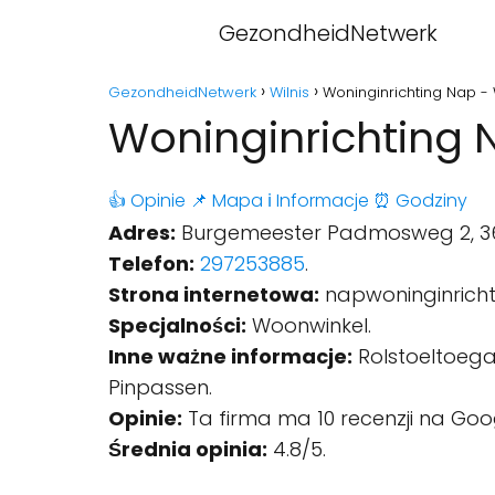
GezondheidNetwerk
GezondheidNetwerk
Wilnis
Woninginrichting Nap - 
Woninginrichting N
👍 Opinie
📌 Mapa
ℹ️ Informacje
⏰ Godziny
Adres:
Burgemeester Padmosweg 2, 364
Telefon:
297253885
.
Strona internetowa:
napwoninginrichti
Specjalności:
Woonwinkel.
Inne ważne informacje:
Rolstoeltoegan
Pinpassen.
Opinie:
Ta firma ma 10 recenzji na Goo
Średnia opinia:
4.8/5.