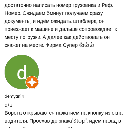
достаточно написать номер грузовика и Реф.
Номер. Ожидаем 5минут получаем сразу
документы, и идём ожидать, штаблера, он
приезжает к машине и дальше сопровождает к
месту погрузки. А далее как действовать он
скажет на месте. Фирма Супер 👍👍👍
demyan14
5/5
Ворота открываются нажатием на кнопку из окна
водителя. Проехав до знака"Stop", идем назад в