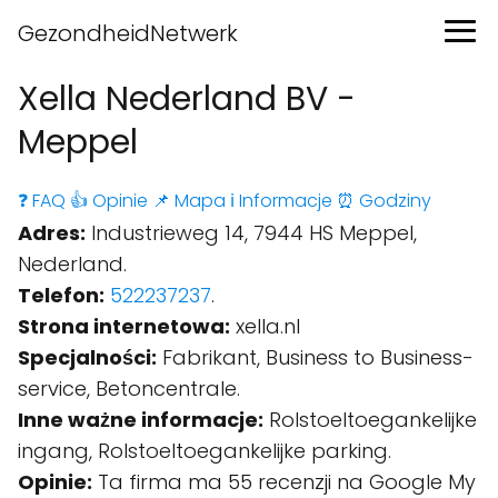
GezondheidNetwerk
Xella Nederland BV -
Meppel
❓ FAQ
👍 Opinie
📌 Mapa
ℹ️ Informacje
⏰ Godziny
Adres:
Industrieweg 14, 7944 HS Meppel,
Nederland.
Telefon:
522237237
.
Strona internetowa:
xella.nl
Specjalności:
Fabrikant, Business to Business-
service, Betoncentrale.
Inne ważne informacje:
Rolstoeltoegankelijke
ingang, Rolstoeltoegankelijke parking.
Opinie:
Ta firma ma 55 recenzji na Google My