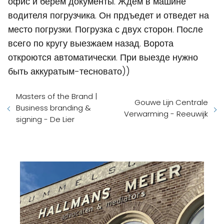
офис и берем документы. Ждем в машине
водителя погрузчика. Он прдъедет и отведет на
место погрузки. Погрузка с двух сторон. После
всего по кругу выезжаем назад. Ворота
откроются автоматически. При выезде нужно
быть аккуратым-тесновато))
Masters of the Brand |
Gouwe Lijn Centrale
Business branding &
Verwarming - Reeuwijk
signing - De Lier