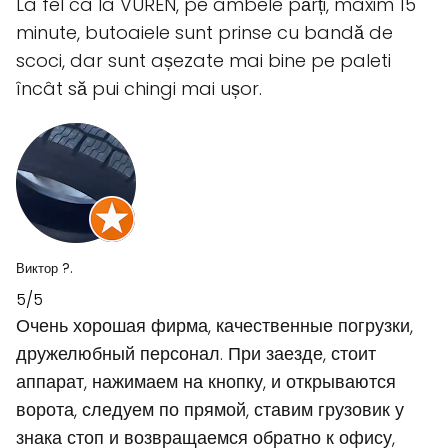
La fel ca la VUREN, pe ambele părți, maxim 15
minute, butoaiele sunt prinse cu bandă de
scoci, dar sunt așezate mai bine pe paleti
încât să pui chingi mai ușor.
Виктор ?.
5/5
Очень хорошая фирма, качественные погрузки,
дружелюбный персонал. При заезде, стоит
аппарат, нажимаем на кнопку, и открываются
ворота, следуем по прямой, ставим грузовик у
знака стоп и возвращаемся обратно к офису,