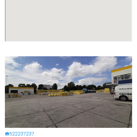
☎️522237237