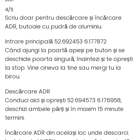
4/5
Scriu doar pentru descărcare și încărcare
ADR, butoaie cu pudră de aluminiu.
Intrare principală 52.692453 6.177872
Când ajungi la poartă apeși pe buton și se
deschide poarta singură, înaintezi și te oprești
la stop. Vine cineva la tine sau mergi tu la
birou.
Descărcare ADR
Conduci aici și oprești 52.694573 6.176958,
deschizi ambele părți și în maxim 15 minute
termini.
Încărcare ADR din același loc unde descarci.