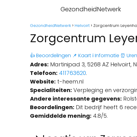
GezondheidNetwerk
GezondheidNetwerk
Helvoirt
Zorgcentrum Leyenhof
Zorgcentrum Leyen
👍 Beoordelingen
📌 Kaart
ℹ️ Informatie
⏰ Ure
Adres:
Martinipad 3, 5268 AZ Helvoirt, 
Telefoon:
411763620
.
Website:
t-heem.nl
Specialiteiten:
Verpleging en verzorgi
Andere interessante gegevens:
Rolst
Beoordelingen:
Dit bedrijf heeft 6 rec
Gemiddelde mening:
4.8/5.