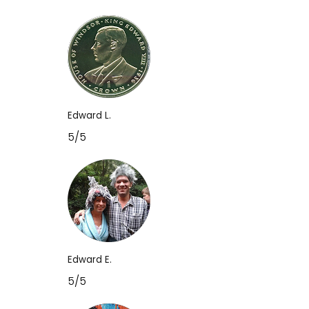
Edward L.
5/5
Edward E.
5/5