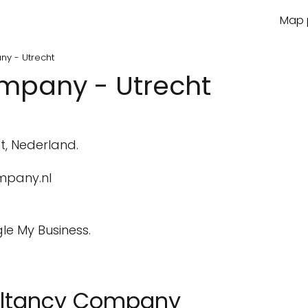
Map p
y - Utrecht
mpany - Utrecht
t, Nederland.
mpany.nl
le My Business.
sultancy Company