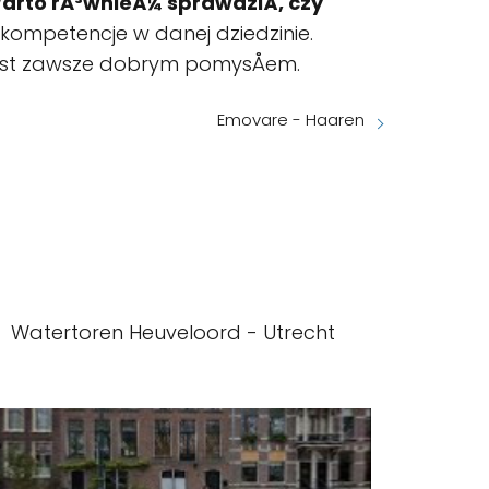
arto rÃ³wnieÅ¼ sprawdziÄ, czy
h kompetencje w danej dziedzinie.
jest zawsze dobrym pomysÅem.
Emovare - Haaren
Watertoren Heuveloord - Utrecht