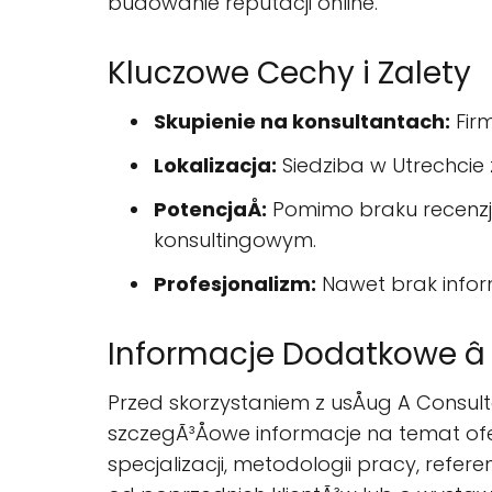
budowanie reputacji online.
Kluczowe Cechy i Zalety
Skupienie na konsultantach:
Firm
Lokalizacja:
Siedziba w Utrechcie 
PotencjaÅ:
Pomimo braku recenzji,
konsultingowym.
Profesjonalizm:
Nawet brak inform
Informacje Dodatkowe â
Przed skorzystaniem z usÅug A Consult
szczegÃ³Åowe informacje na temat ofe
specjalizacji, metodologii pracy, refere