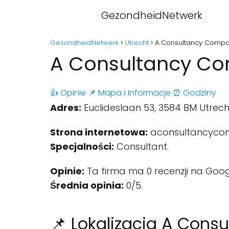
GezondheidNetwerk
GezondheidNetwerk
Utrecht
A Consultancy Compan
A Consultancy Co
👍 Opinie
📌 Mapa
ℹ️ Informacje
⏰ Godziny
Adres:
Euclideslaan 53, 3584 BM Utrech
Strona internetowa:
aconsultancyco
Specjalności:
Consultant.
Opinie:
Ta firma ma 0 recenzji na Goog
Średnia opinia:
0/5.
📌 Lokalizacja A Con