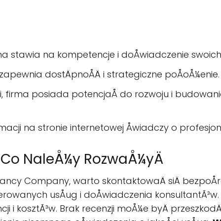
a stawia na kompetencje i doÅwiadczenie swoich
zapewnia dostÄpnoÅÄ i strategiczne poÅoÅ¼enie.
 firma posiada potencjaÅ do rozwoju i budowania 
acji na stronie internetowej Åwiadczy o profesjo
 Co NaleÅ¼y RozwaÅ¼yÄ
ancy Company, warto skontaktowaÄ siÄ bezpoÅred
rowanych usÅug i doÅwiadczenia konsultantÃ³w.
ncji i kosztÃ³w. Brak recenzji moÅ¼e byÄ przeszkod