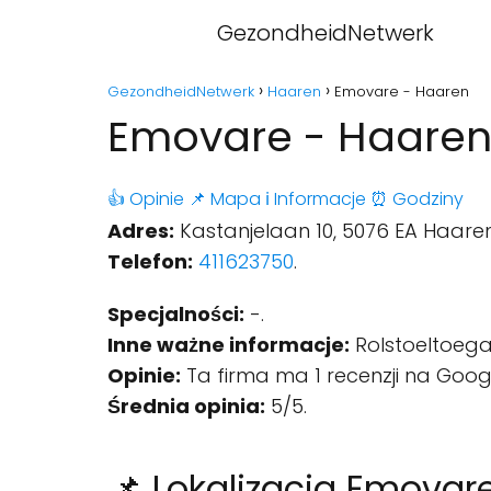
GezondheidNetwerk
GezondheidNetwerk
Haaren
Emovare - Haaren
Emovare - Haare
👍 Opinie
📌 Mapa
ℹ️ Informacje
⏰ Godziny
Adres:
Kastanjelaan 10, 5076 EA Haaren
Telefon:
411623750
.
Specjalności:
-.
Inne ważne informacje:
Rolstoeltoegan
Opinie:
Ta firma ma 1 recenzji na Goog
Średnia opinia:
5/5.
📌 Lokalizacja Emovar