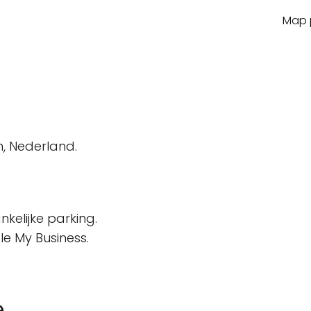
Map p
n
, Nederland.
kelijke parking.
le My Business.
e