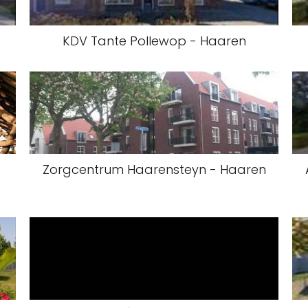
KDV Tante Pollewop - Haaren
Zorgcentrum Haarensteyn - Haaren