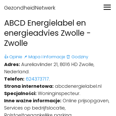
GezondheidNetwerk
ABCD Energielabel en
energieadvies Zwolle -
Zwolle
👍 Opinie
📌 Mapa
ℹ️ Informacje
⏰ Godziny
Adres:
Aureliavlinder 21, 8016 HD Zwolle,
Nederland.
Telefon:
624373717
.
Strona internetowa:
abcdenergielabel.nl
Specjalności:
Woninginspecteur.
Inne ważne informacje:
Online prijsopgaven,
Services op bedrijfslocatie,
Rolstoeltoegankelijke parking,