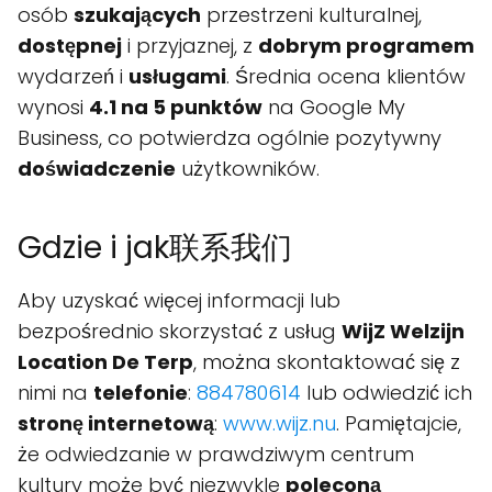
osób
szukających
przestrzeni kulturalnej,
dostępnej
i przyjaznej, z
dobrym programem
wydarzeń i
usługami
. Średnia ocena klientów
wynosi
4.1 na 5 punktów
na Google My
Business, co potwierdza ogólnie pozytywny
doświadczenie
użytkowników.
Gdzie i jak联系我们
Aby uzyskać więcej informacji lub
bezpośrednio skorzystać z usług
WijZ Welzijn
Location De Terp
, można skontaktować się z
nimi na
telefonie
:
884780614
lub odwiedzić ich
stronę internetową
:
www.wijz.nu
. Pamiętajcie,
że odwiedzanie w prawdziwym centrum
kultury może być niezwykle
poleconą