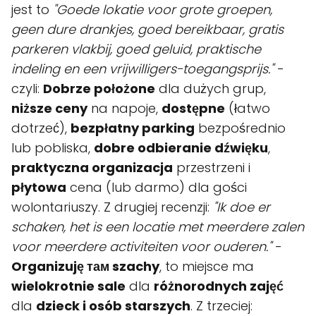
jest to
"Goede lokatie voor grote groepen,
geen dure drankjes, goed bereikbaar, gratis
parkeren vlakbij, goed geluid, praktische
indeling en een vrijwilligers-toegangsprijs."
-
czyli:
Dobrze położone
dla dużych grup,
niższe ceny
na napoje,
dostępne
(łatwo
dotrzeć),
bezpłatny parking
bezpośrednio
lub pobliska,
dobre odbieranie dźwięku
,
praktyczna organizacja
przestrzeni i
płytowa
cena (lub darmo) dla gości
wolontariuszy. Z drugiej recenzji:
"Ik doe er
schaken, het is een locatie met meerdere zalen
voor meerdere activiteiten voor ouderen."
-
Organizuję там szachy
, to miejsce ma
wielokrotnie sale
dla
różnorodnych zajęć
dla
dzieck i osób starszych
. Z trzeciej: