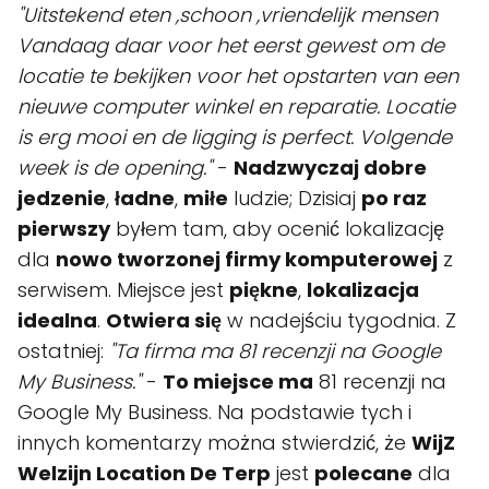
"Uitstekend eten ,schoon ,vriendelijk mensen
Vandaag daar voor het eerst gewest om de
locatie te bekijken voor het opstarten van een
nieuwe computer winkel en reparatie. Locatie
is erg mooi en de ligging is perfect. Volgende
week is de opening."
-
Nadzwyczaj dobre
jedzenie
,
ładne
,
miłe
ludzie; Dzisiaj
po raz
pierwszy
byłem tam, aby ocenić lokalizację
dla
nowo tworzonej firmy komputerowej
z
serwisem. Miejsce jest
piękne
,
lokalizacja
idealna
.
Otwiera się
w nadejściu tygodnia. Z
ostatniej:
"Ta firma ma 81 recenzji na Google
My Business."
-
To miejsce ma
81 recenzji na
Google My Business. Na podstawie tych i
innych komentarzy można stwierdzić, że
WijZ
Welzijn Location De Terp
jest
polecane
dla