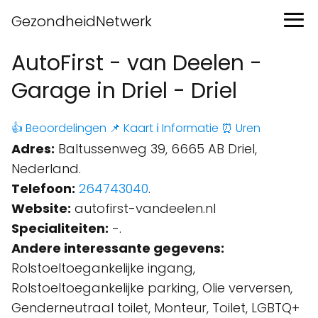
GezondheidNetwerk
AutoFirst - van Deelen -
Garage in Driel - Driel
👍 Beoordelingen
📌 Kaart
ℹ️ Informatie
⏰ Uren
Adres:
Baltussenweg 39, 6665 AB Driel,
Nederland.
Telefoon:
264743040
.
Website:
autofirst-vandeelen.nl
Specialiteiten:
-.
Andere interessante gegevens:
Rolstoeltoegankelijke ingang,
Rolstoeltoegankelijke parking, Olie verversen,
Genderneutraal toilet, Monteur, Toilet, LGBTQ+