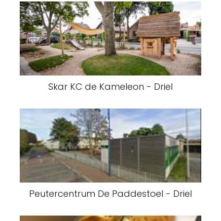
Skar KC de Kameleon - Driel
Peutercentrum De Paddestoel - Driel