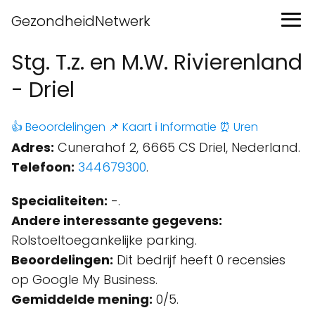
GezondheidNetwerk
Stg. T.z. en M.W. Rivierenland
- Driel
👍 Beoordelingen
📌 Kaart
ℹ️ Informatie
⏰ Uren
Adres:
Cunerahof 2, 6665 CS Driel, Nederland.
Telefoon:
344679300
.
Specialiteiten:
-.
Andere interessante gegevens:
Rolstoeltoegankelijke parking.
Beoordelingen:
Dit bedrijf heeft 0 recensies
op Google My Business.
Gemiddelde mening:
0/5.