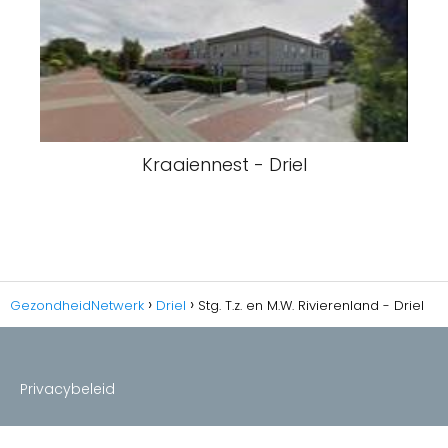
Kraaiennest - Driel
GezondheidNetwerk
Driel
Stg. T.z. en M.W. Rivierenland - Driel
Privacybeleid