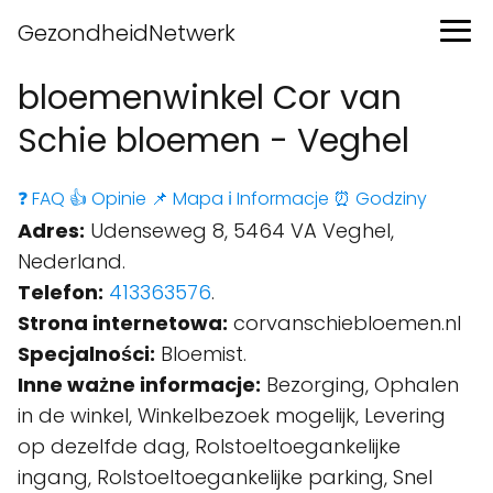
GezondheidNetwerk
bloemenwinkel Cor van
Schie bloemen - Veghel
❓ FAQ
👍 Opinie
📌 Mapa
ℹ️ Informacje
⏰ Godziny
Adres:
Udenseweg 8, 5464 VA Veghel,
Nederland.
Telefon:
413363576
.
Strona internetowa:
corvanschiebloemen.nl
Specjalności:
Bloemist.
Inne ważne informacje:
Bezorging, Ophalen
in de winkel, Winkelbezoek mogelijk, Levering
op dezelfde dag, Rolstoeltoegankelijke
ingang, Rolstoeltoegankelijke parking, Snel