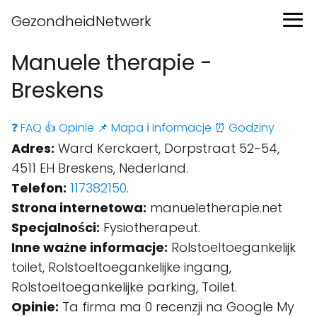
GezondheidNetwerk
Manuele therapie -
Breskens
❓ FAQ
👍 Opinie
📌 Mapa
ℹ️ Informacje
⏰ Godziny
Adres:
Ward Kerckaert, Dorpstraat 52-54,
4511 EH Breskens, Nederland.
Telefon:
117382150
.
Strona internetowa:
manueletherapie.net
Specjalności:
Fysiotherapeut.
Inne ważne informacje:
Rolstoeltoegankelijk
toilet, Rolstoeltoegankelijke ingang,
Rolstoeltoegankelijke parking, Toilet.
Opinie:
Ta firma ma 0 recenzji na Google My