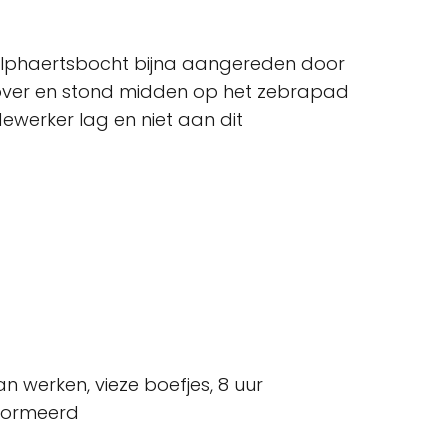
Wolphaertsbocht bijna aangereden door
l over en stond midden op het zebrapad
dewerker lag en niet aan dit
aan werken, vieze boefjes, 8 uur
nformeerd