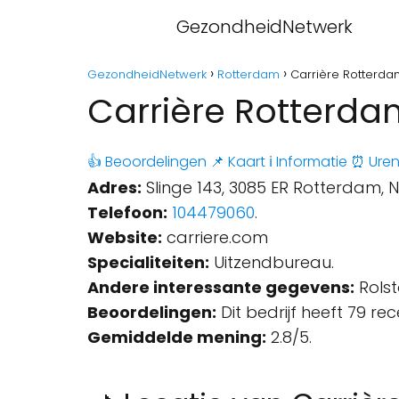
GezondheidNetwerk
GezondheidNetwerk
Rotterdam
Carrière Rotterda
Carrière Rotterda
👍 Beoordelingen
📌 Kaart
ℹ️ Informatie
⏰ Ure
Adres:
Slinge 143, 3085 ER Rotterdam, 
Telefoon:
104479060
.
Website:
carriere.com
Specialiteiten:
Uitzendbureau.
Andere interessante gegevens:
Rolst
Beoordelingen:
Dit bedrijf heeft 79 re
Gemiddelde mening:
2.8/5.