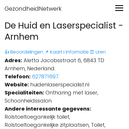
GezondheidNetwerk
De Huid en Laserspecialist -
Arnhem
👍 Beoordelingen
📌 Kaart
ℹ️ Informatie
⏰ Uren
Adres:
Aletta Jacobsstraat 6, 6843 TD
Arnhem, Nederland.
Telefoon:
627871697
.
Website:
huidenlaserspecialist.nl
Specialiteiten:
Ontharing met laser,
Schoonheidssalon.
Andere interessante gegevens:
Rolstoeltoegankelijk toilet,
Rolstoeltoegankelijke zitplaatsen, Toilet,