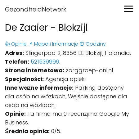
GezondheidNetwerk
De Zaaier - Blokzijl
👍 Opinie
📌 Mapa
ℹ️ Informacje
⏰ Godziny
Adres:
Slingerpad 2, 8356 EE Blokzijl, Holandia.
Telefon:
521539999
.
Strona internetowa:
zorggroep-onl.nl
Specjalności:
Agencja opieki.
Inne ważne informacje:
Parking dostępny
dla osób na wózkach, Wejście dostępne dla
osób na wózkach.
Opinie:
Ta firma ma 0 recenzji na Google My
Business.
Średnia opinia:
0/5.