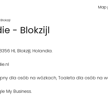
Map p
lokzijl
e - Blokzijl
56 HL Blokzijl, Holandia.
ie.nl
pny dla osób na wózkach, Toaleta dla osób na wó
le My Business.