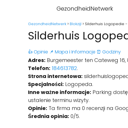
GezondheidNetwerk
GezondheidNetwerk
Blokzijl
Silderhuis Logopedie - B
Silderhuis Logopedi
👍 Opinie
📌 Mapa
ℹ️ Informacje
⏰ Godziny
Adres:
Burgemeester ten Cateweg 16, 83
Telefon:
184613782
.
Strona internetowa:
silderhuislogoped
Specjalności:
Logopeda.
Inne ważne informacje:
Parking dostę
ustalenie terminu wizyty.
Opinie:
Ta firma ma 0 recenzji na Goog
Średnia opinia:
0/5.