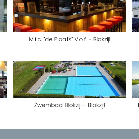
M.f.c. "de Ploats" V.o.f. - Blokzijl
Zwembad Blokzijl - Blokzijl