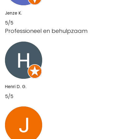
Jenze K.
5/5
Professioneel en behulpzaam
Henri D. G.
5/5