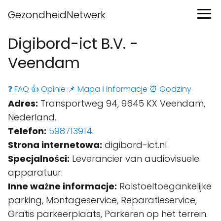
GezondheidNetwerk
Digibord-ict B.V. -
Veendam
❓ FAQ
👍 Opinie
📌 Mapa
ℹ️ Informacje
⏰ Godziny
Adres:
Transportweg 94, 9645 KX Veendam,
Nederland.
Telefon:
598713914
.
Strona internetowa:
digibord-ict.nl
Specjalności:
Leverancier van audiovisuele
apparatuur.
Inne ważne informacje:
Rolstoeltoegankelijke
parking, Montageservice, Reparatieservice,
Gratis parkeerplaats, Parkeren op het terrein.