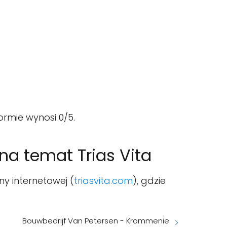
ormie wynosi 0/5.
a temat Trias Vita
y internetowej (
triasvita.com
), gdzie
Bouwbedrijf Van Petersen - Krommenie