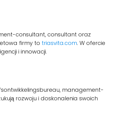
ement-consultant, consultant oraz
netowa firmy to
triasvita.com
. W ofercie
encji i innowacji.
rijfsontwikkelingsbureau, management-
zukują rozwoju i doskonalenia swoich