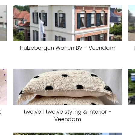
-
Hulzebergen Wonen BV - Veendam
t
twelve | twelve styling & interior -
Veendam