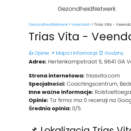
GezondheidNetwerk
GezondheidNetwerk
Veendam
Trias Vita - Veen
Trias Vita - Veen
👍 Opinie
📌 Mapa
ℹ️ Informacje
⏰ Godziny
Adres:
Hertenkampstraat 5, 9641 GA 
Strona internetowa:
triasvita.com
Specjalności:
Coachingscentrum, Bedri
Inne ważne informacje:
Rolstoeltoegan
Opinie:
Ta firma ma 0 recenzji na Goog
Średnia opinia:
0/5.
📌 Lokalizacja Trias Vit