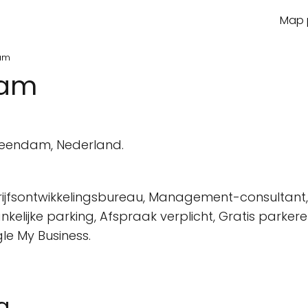
Map p
dam
dam
Veendam, Nederland.
jfsontwikkelingsbureau, Management-consultant, 
kelijke parking, Afspraak verplicht, Gratis parkere
le My Business.
a