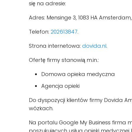
się na adresie:
Adres: Mensinge 3, 1083 HA Amsterdam,
Telefon:
202613847
.
Strona internetowa:
dovida.nl
.
Ofertę firmy stanowią m.in.:
Domowa opieka medyczna
Agencja opieki
Do dyspozycji klientów firmy Dovida A
wózkach.
Na portalu Google My Business firma ma
poszukujących usług opieki medycznej 