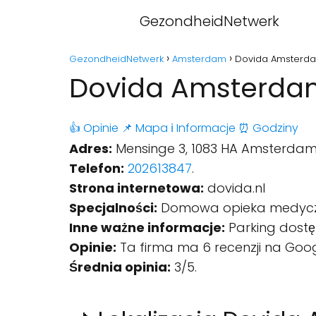
GezondheidNetwerk
GezondheidNetwerk
Amsterdam
Dovida Amsterd
Dovida Amsterda
👍 Opinie
📌 Mapa
ℹ️ Informacje
⏰ Godziny
Adres:
Mensinge 3, 1083 HA Amsterdam,
Telefon:
202613847
.
Strona internetowa:
dovida.nl
Specjalności:
Domowa opieka medyczna
Inne ważne informacje:
Parking dostę
Opinie:
Ta firma ma 6 recenzji na Goog
Średnia opinia:
3/5.