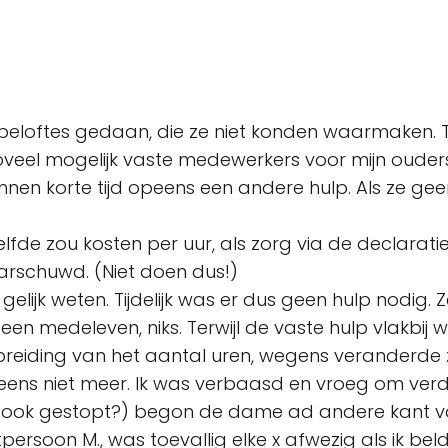
 beloftes gedaan, die ze niet konden waarmaken. T
oveel mogelijk vaste medewerkers voor mijn ouder
nen korte tijd opeens een andere hulp. Als ze gee
lfde zou kosten per uur, als zorg via de declaratie
arschuwd. (Niet doen dus!)
 gelijk weten. Tijdelijk was er dus geen hulp nodi
n medeleven, niks. Terwijl de vaste hulp vlakbij 
itbreiding van het aantal uren, wegens verander
ens niet meer. Ik was verbaasd en vroeg om verd
 ook gestopt?) begon de dame ad andere kant vd li
tpersoon M., was toevallig elke x afwezig als ik bel