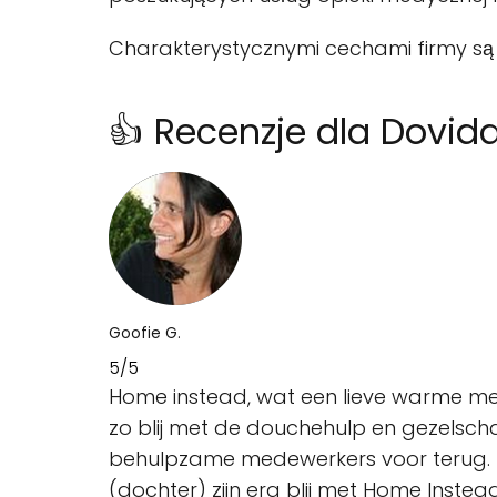
Charakterystycznymi cechami firmy są 
👍 Recenzje dla Dovi
Goofie G.
5/5
Home instead, wat een lieve warme me
zo blij met de douchehulp en gezelsch
behulpzame medewerkers voor terug. En
(dochter) zijn erg blij met Home Instead