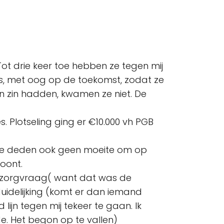
ot drie keer toe hebben ze tegen mij
s, met oog op de toekomst, zodat ze
n zin hadden, kwamen ze niet. De
s. Plotseling ging er €10.000 vh PGB
g. Ze deden ook geen moeite om op
woont.
de zorgvraag( want dat was de
uidelijking (komt er dan iemand
jn tegen mij tekeer te gaan. Ik
de. Het begon op te vallen)