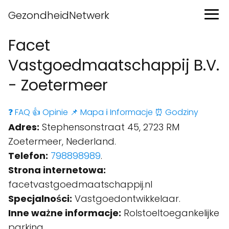
GezondheidNetwerk
Facet
Vastgoedmaatschappij B.V.
- Zoetermeer
❓ FAQ
👍 Opinie
📌 Mapa
ℹ️ Informacje
⏰ Godziny
Adres:
Stephensonstraat 45, 2723 RM
Zoetermeer, Nederland.
Telefon:
798898989
.
Strona internetowa:
facetvastgoedmaatschappij.nl
Specjalności:
Vastgoedontwikkelaar.
Inne ważne informacje:
Rolstoeltoegankelijke
parking.