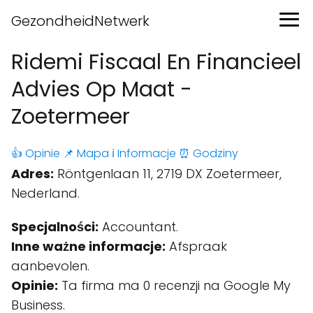
GezondheidNetwerk
Ridemi Fiscaal En Financieel
Advies Op Maat -
Zoetermeer
👍 Opinie
📌 Mapa
ℹ️ Informacje
⏰ Godziny
Adres:
Röntgenlaan 11, 2719 DX Zoetermeer,
Nederland.
Specjalności:
Accountant.
Inne ważne informacje:
Afspraak
aanbevolen.
Opinie:
Ta firma ma 0 recenzji na Google My
Business.