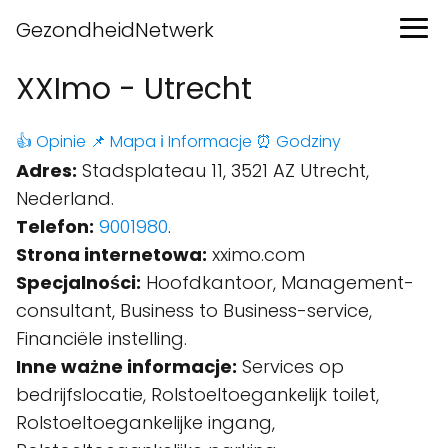
GezondheidNetwerk
XXImo - Utrecht
👍 Opinie
📌 Mapa
ℹ️ Informacje
⏰ Godziny
Adres:
Stadsplateau 11, 3521 AZ Utrecht,
Nederland.
Telefon:
9001980
.
Strona internetowa:
xximo.com
Specjalności:
Hoofdkantoor, Management-
consultant, Business to Business-service,
Financiële instelling.
Inne ważne informacje:
Services op
bedrijfslocatie, Rolstoeltoegankelijk toilet,
Rolstoeltoegankelijke ingang,