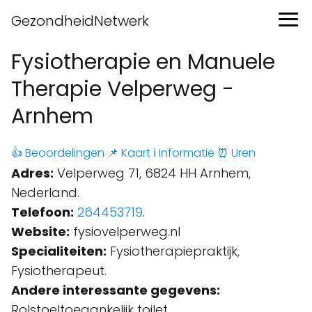
GezondheidNetwerk
Fysiotherapie en Manuele
Therapie Velperweg -
Arnhem
👍 Beoordelingen
📌 Kaart
ℹ️ Informatie
⏰ Uren
Adres:
Velperweg 71, 6824 HH Arnhem,
Nederland.
Telefoon:
264453719
.
Website:
fysiovelperweg.nl
Specialiteiten:
Fysiotherapiepraktijk,
Fysiotherapeut.
Andere interessante gegevens:
Rolstoeltoegankelijk toilet,