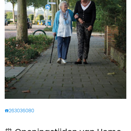
☎️263036080