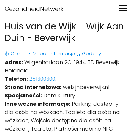
GezondheidNetwerk
Huis van de Wijk - Wijk Aan
Duin - Beverwijk
👍 Opinie
📌 Mapa
ℹ️ Informacje
⏰ Godziny
Adres:
Wilgenhoflaan 2C, 1944 TD Beverwijk,
Holandia.
Telefon:
251300300
.
Strona internetowa:
welzijnbeverwijk.nl
Specjalności:
Dom kultury.
Inne ważne informacje:
Parking dostępny
dla osób na wózkach, Toaleta dla osób na
wózkach, Wejście dostępne dla osób na
wózkach, Toaleta, Płatności mobilne NFC.