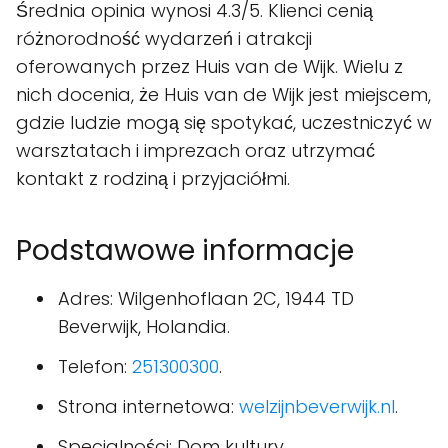
Średnia opinia wynosi 4.3/5. Klienci cenią
różnorodność wydarzeń i atrakcji
oferowanych przez Huis van de Wijk. Wielu z
nich docenia, że Huis van de Wijk jest miejscem,
gdzie ludzie mogą się spotykać, uczestniczyć w
warsztatach i imprezach oraz utrzymać
kontakt z rodziną i przyjaciółmi.
Podstawowe informacje
Adres: Wilgenhoflaan 2C, 1944 TD
Beverwijk, Holandia.
Telefon:
251300300
.
Strona internetowa:
welzijnbeverwijk.nl
.
Specjalności: Dom kultury.