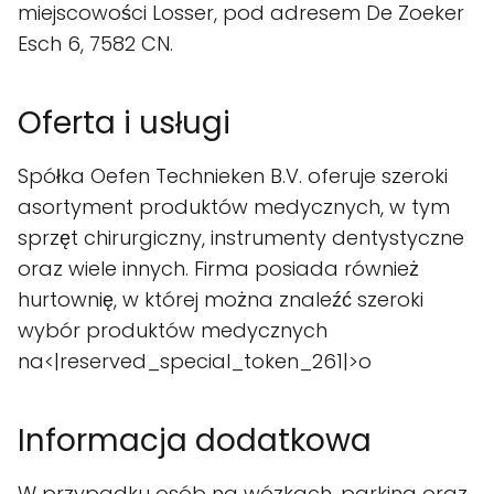
miejscowości Losser, pod adresem De Zoeker
Esch 6, 7582 CN.
Oferta i usługi
Spółka Oefen Technieken B.V. oferuje szeroki
asortyment produktów medycznych, w tym
sprzęt chirurgiczny, instrumenty dentystyczne
oraz wiele innych. Firma posiada również
hurtownię, w której można znaleźć szeroki
wybór produktów medycznych
na<|reserved_special_token_261|>o
Informacja dodatkowa
W przypadku osób na wózkach, parking oraz