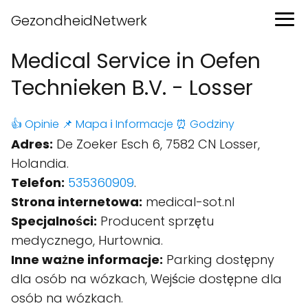
GezondheidNetwerk
Medical Service in Oefen
Technieken B.V. - Losser
👍 Opinie
📌 Mapa
ℹ️ Informacje
⏰ Godziny
Adres:
De Zoeker Esch 6, 7582 CN Losser,
Holandia.
Telefon:
535360909
.
Strona internetowa:
medical-sot.nl
Specjalności:
Producent sprzętu
medycznego, Hurtownia.
Inne ważne informacje:
Parking dostępny
dla osób na wózkach, Wejście dostępne dla
osób na wózkach.