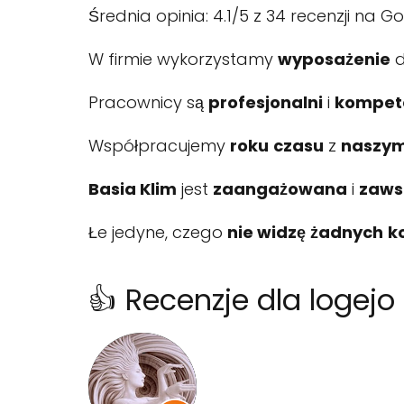
Średnia opinia: 4.1/5 z 34 recenzji na G
W firmie wykorzystamy
wyposażenie
Pracownicy są
profesjonalni
i
kompet
Współpracujemy
roku
czasu
z
naszym
Basia Klim
jest
zaangażowana
i
zaws
Łe jedyne, czego
nie widzę
żadnych
k
👍 Recenzje dla logejo