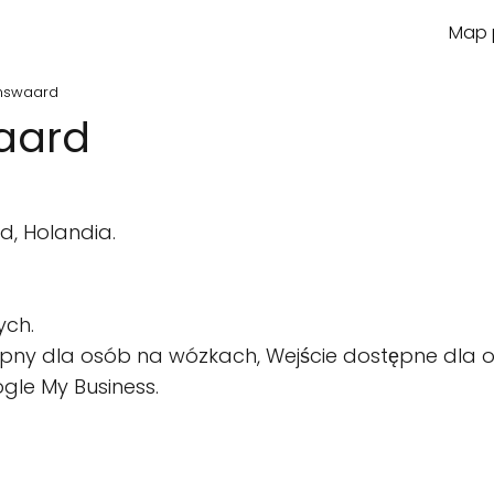
Map p
enswaard
aard
, Holandia.
ych.
pny dla osób na wózkach, Wejście dostępne dla o
gle My Business.