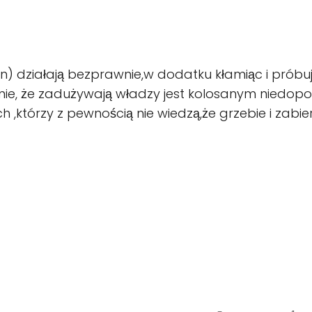
den) działają bezprawnie,w dodatku kłamiąc i próbu
enie, że zadużywają władzy jest kolosanym niedop
ch ,którzy z pewnością nie wiedzą,że grzebie i zab