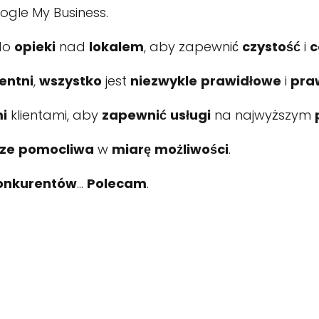
oogle My Business.
do
opieki
nad
lokalem
, aby zapewnić
czystość
i
c
entni
,
wszystko
jest
niezwykle
prawidłowe
i
pra
i
klientami, aby
zapewnić
usługi
na najwyższym
ze
pomocliwa
w
miarę
możliwości
.
onkurentów
…
Polecam
.