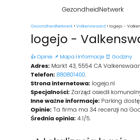
GezondheidNetwerk
GezondheidNetwerk
Valkenswaard
logejo - Valk
logejo - Valkensw
👍 Opinie
📌 Mapa
ℹ️ Informacje
⏰ Godziny
Adres:
Markt 43, 5554 CA Valkenswaard
Telefon:
880801400
.
Strona internetowa:
logejo.nl
Specjalności:
Zarząd osiedli komunaln
Inne ważne informacje:
Parking dostę
Opinie:
Ta firma ma 34 recenzji na Goo
Średnia opinia:
4.1/5.