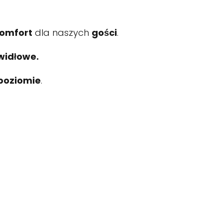
omfort
dla naszych
gości
.
widłowe.
poziomie
.