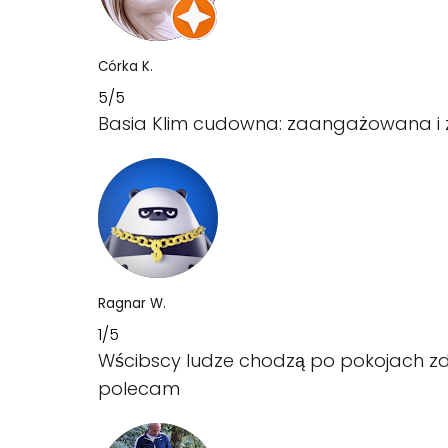
Córka K.
5/5
Basia Klim cudowna: zaangażowana i 
Ragnar W.
1/5
Wścibscy ludze chodzą po pokojach zdj
polecam