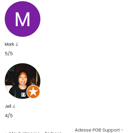
Mark J.
5/5
Jell J.
4/5
Adesse PGB Support -