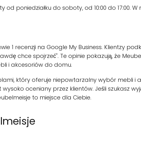
y od poniedziałku do soboty, od 10:00 do 17:00. W ni
 1 recenzji na Google My Business. Klientzy podkr
rawdę chce spojrzeć". Te opinie pokazują, że Meube
ebli i akcesoriów do domu.
ami, który oferuje niepowtarzalny wybór mebli i 
t wysoko oceniany przez klientów. Jeśli szukasz wy
eubelmeisje to miejsce dla Ciebie.
lmeisje