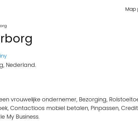
Map p
borg
erborg
iny
g, Nederland.
en vrouwelijke ondernemer, Bezorging, Rolstoeltoe
zoek, Contactloos mobiel betalen, Pinpassen, Credi
le My Business.