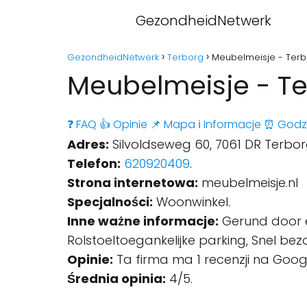
GezondheidNetwerk
GezondheidNetwerk
Terborg
Meubelmeisje - Ter
Meubelmeisje - T
❓ FAQ
👍 Opinie
📌 Mapa
ℹ️ Informacje
⏰ Godz
Adres:
Silvoldseweg 60, 7061 DR Terbor
Telefon:
620920409
.
Strona internetowa:
meubelmeisje.nl
Specjalności:
Woonwinkel.
Inne ważne informacje:
Gerund door e
Rolstoeltoegankelijke parking, Snel be
Opinie:
Ta firma ma 1 recenzji na Goog
Średnia opinia:
4/5.