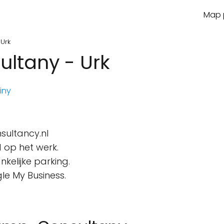
Map p
Urk
ltany - Urk
iny
ultancy.nl
 op het werk.
kelijke parking.
le My Business.