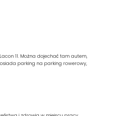
 Lacon 11. Można dojechać tam autem,
osiada parking na parking rowerowy,
ństwa i zdrowia w miejscu pracy