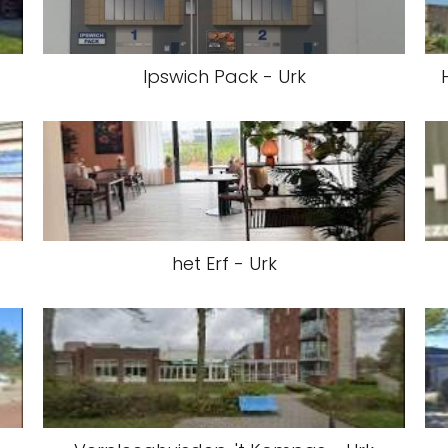
Ipswich Pack - Urk
het Erf - Urk