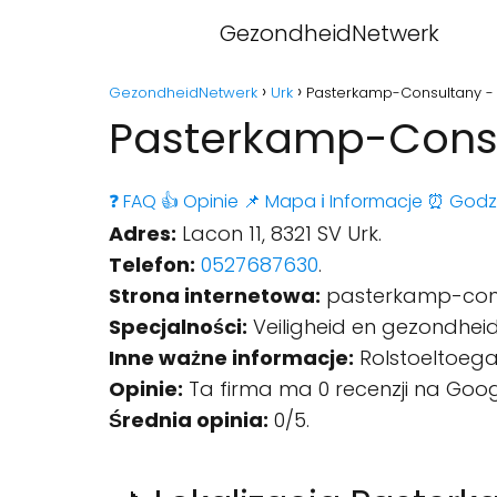
GezondheidNetwerk
GezondheidNetwerk
Urk
Pasterkamp-Consultany - 
Pasterkamp-Consu
❓ FAQ
👍 Opinie
📌 Mapa
ℹ️ Informacje
⏰ Godz
Adres:
Lacon 11, 8321 SV Urk.
Telefon:
0527687630
.
Strona internetowa:
pasterkamp-cons
Specjalności:
Veiligheid en gezondheid
Inne ważne informacje:
Rolstoeltoegan
Opinie:
Ta firma ma 0 recenzji na Goog
Średnia opinia:
0/5.