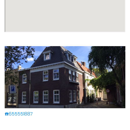
☎️655551887