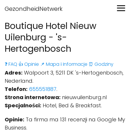
GezondheidNetwerk
Boutique Hotel Nieuw
Uilenburg - 's-
Hertogenbosch
❓ FAQ
👍 Opinie
📌 Mapa
ℹ️ Informacje
⏰ Godziny
Adres:
Walpoort 3, 5211 DK 's-Hertogenbosch,
Nederland.
Telefon:
655551887
.
Strona internetowa:
nieuwuilenburg.nl
Specjalności:
Hotel, Bed & Breakfast.
Opinie:
Ta firma ma 131 recenzji na Google My
Business.