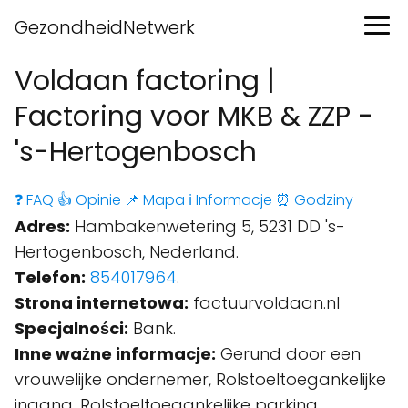
GezondheidNetwerk
Voldaan factoring |
Factoring voor MKB & ZZP -
's-Hertogenbosch
❓ FAQ
👍 Opinie
📌 Mapa
ℹ️ Informacje
⏰ Godziny
Adres:
Hambakenwetering 5, 5231 DD 's-
Hertogenbosch, Nederland.
Telefon:
854017964
.
Strona internetowa:
factuurvoldaan.nl
Specjalności:
Bank.
Inne ważne informacje:
Gerund door een
vrouwelijke ondernemer, Rolstoeltoegankelijke
ingang, Rolstoeltoegankelijke parking.